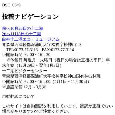
DSC_0549
投稿ナビゲーション
前へ
10月25日の十二湖
次へ
11月8日の十二湖
白神十二湖エコ・ミュージアム
青森県西津軽郡深浦町大字松神字松神山1-3
TEL:0173-77-3113 FAX:0173-77-3114
※開館時間 9：00～16：30
※休館日 毎週月・火曜日（祝日の場合は直後の平日）年
末年始（12月29日～翌年1月3日）
十二湖ビジターセンター
青森県西津軽郡深浦町大字松神字松神山国有林82林班
※開館時間 9：00～16：00（4月1日～11月30日）
※施設閉館 12月～3月末
自動翻訳について
このサイトは自動翻訳を利用しています。翻訳が正確でない
場合がありますのでご注意ください。