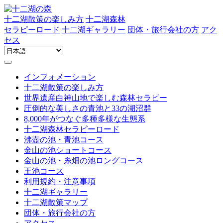
十二湖散策の楽しみ方
十二湖森林
セラピーロード
十二湖ギャラリー
団体・旅行会社の方
アク
セス
インフォメーション
十二湖散策の楽しみ方
世界遺産白神山地で楽しむ森林セラピー
圧倒的な美しさの青池と33の湖沼群
8,000年がつなぐ多種多様な生態系
十二湖森林セラピーロード
沸壺の池・青池コース
金山の池ショートコース
金山の池・糸畑の池ロングコース
王池コース
利用規約・注意事項
十二湖ギャラリー
十二湖散策マップ
団体・旅行会社の方