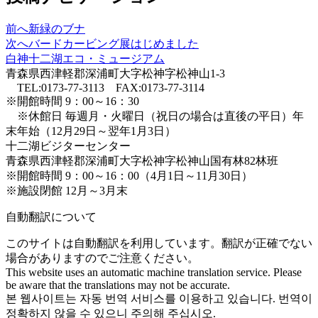
前へ
新緑のブナ
次へ
バードカービング展はじめました
白神十二湖エコ・ミュージアム
青森県西津軽郡深浦町大字松神字松神山1-3
TEL:0173-77-3113 FAX:0173-77-3114
※開館時間 9：00～16：30
※休館日 毎週月・火曜日（祝日の場合は直後の平日）年
末年始（12月29日～翌年1月3日）
十二湖ビジターセンター
青森県西津軽郡深浦町大字松神字松神山国有林82林班
※開館時間 9：00～16：00（4月1日～11月30日）
※施設閉館 12月～3月末
自動翻訳について
このサイトは自動翻訳を利用しています。翻訳が正確でない
場合がありますのでご注意ください。
This website uses an automatic machine translation service. Please
be aware that the translations may not be accurate.
본 웹사이트는 자동 번역 서비스를 이용하고 있습니다. 번역이
정확하지 않을 수 있으니 주의해 주십시오.